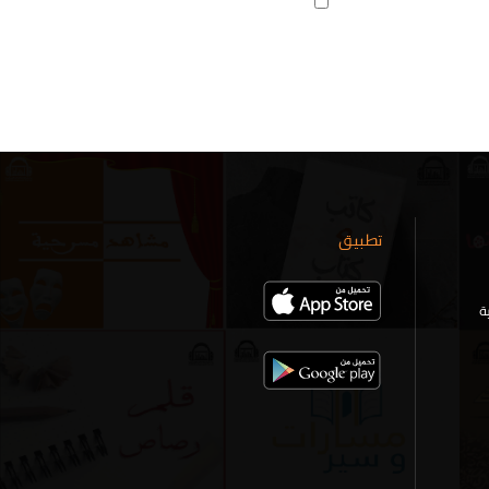
تطبيق
ة