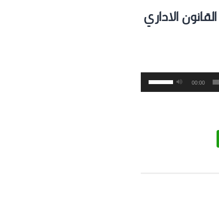
لقانون الاداري
استخدم
00:00
مفاتيح
الأسهم
أعلى/
أسفل
لزيادة
أو
خفض
مستوى
الصوت.