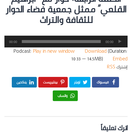
القلعي” ممثل جمعية فضاء الحوار
للثقافة والتراث
مشغل
00:00
00:00
الصوت
Podcast:
Play in new window
|
Download
(Duration:
10:33 — 14.5MB) |
Embed
إشترك
RSS
فيسبوك
تويتر
بينتيريست
ينكدين
واتساب
اترك تعليقاً