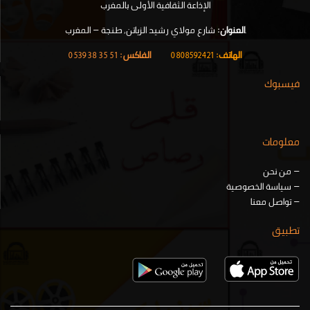
الإذاعة الثقافية الأولى بالمغرب
.
العنوان:
شارع مولاي رشيد الزياتن, طنجة – المغرب
الهاتف:
0808592421
|
الفاكس:
51 35 38 0539
فيسبوك
معلومات
–
من نحن
–
سياسة الخصوصية
–
تواصل معنا
تطبيق