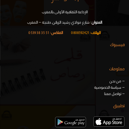
الإذاعة الثقافية الأولى بالمغرب
.
العنوان:
شارع مولاي رشيد الزياتن, طنجة – المغرب
الهاتف:
0808592421
|
الفاكس:
51 35 38 0539
فيسبوك
معلومات
–
من نحن
–
سياسة الخصوصية
–
تواصل معنا
تطبيق