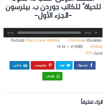
للحياة” للكاتب جوردن ب. بيترسون
-الجزء الأول-
مشغل
00:00
00:00
الصوت
Podcast:
Play in new window
|
Download
(Duration:
19:43 — 27.1MB) |
Embed
إشترك
RSS
فيسبوك
تويتر
بينتيريست
ينكدين
واتساب
اترك تعليقاً