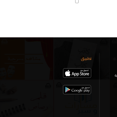
تطبيق
ة