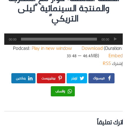
والمنتجة السينمائية “ليلى
التريكي”
مشغل
00:00
00:00
الصوت
Podcast:
Play in new window
|
Download
(Duration:
33:48 — 46.4MB) |
Embed
إشترك
RSS
فيسبوك
تويتر
بينتيريست
ينكدين
واتساب
اترك تعليقاً