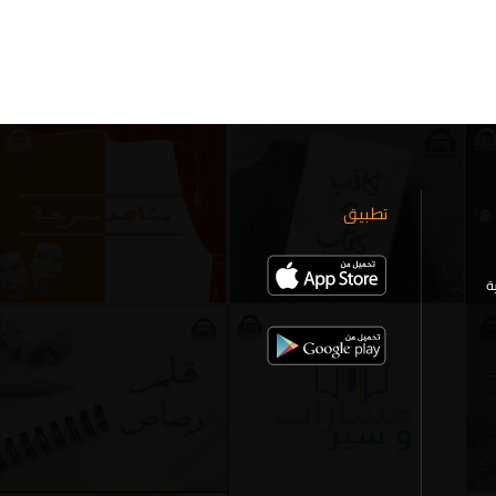
تطبيق
ة