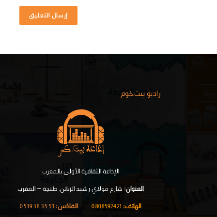
راديو بيت.كوم
الإذاعة الثقافية الأولى بالمغرب
.
العنوان:
شارع مولاي رشيد الزياتن, طنجة – المغرب
الهاتف:
0808592421
|
الفاكس:
51 35 38 0539