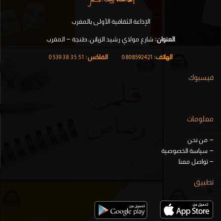
الإذاعة الثقافية الأولى بالمغرب
.
العنوان:
شارع مولاي رشيد الزياتن, طنجة – المغرب
الهاتف:
0808592421
|
الفاكس:
51 35 38 0539
فيسبوك
معلومات
–
من نحن
–
سياسة الخصوصية
–
تواصل معنا
تطبيق