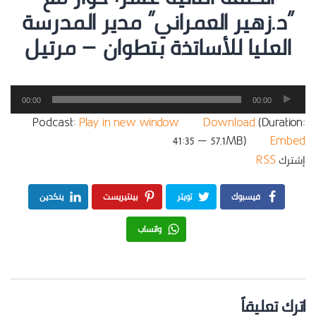
“د.زهير العمراني” مدير المدرسة
العليا للأساتذة بتطوان – مرتيل
مشغل
00:00
00:00
الصوت
Podcast:
Play in new window
|
Download
(Duration:
41:35 — 57.1MB) |
Embed
إشترك
RSS
فيسبوك
تويتر
بينتيريست
ينكدين
واتساب
اترك تعليقاً