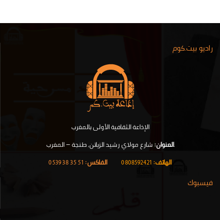
راديو بيت.كوم
الإذاعة الثقافية الأولى بالمغرب
.
العنوان:
شارع مولاي رشيد الزياتن, طنجة – المغرب
الهاتف:
0808592421
|
الفاكس:
51 35 38 0539
فيسبوك