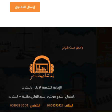
راديو بيت.كوم
الإذاعة الثقافية الأولى بالمغرب
.
العنوان:
شارع مولاي رشيد الزياتن, طنجة – المغرب
الهاتف:
0808592421
|
الفاكس:
51 35 38 0539