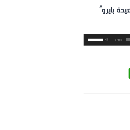
يدة بايرو”
استخدم
00:00
مفاتيح
الأسهم
أعلى/
أسفل
لزيادة
أو
خفض
مستوى
الصوت.