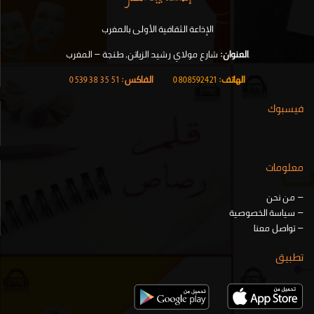
الإذاعة الثقافية الأولى بالمغرب
.
العنوان:
شارع مولاي رشيد الزياتن, طنجة – المغرب
الهاتف:
0808592421
|
الفاكس:
51 35 38 0539
فيسبوك
معلومات
–
من نحن
–
سياسة الخصوصية
–
تواصل معنا
تطبيق