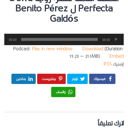
Perfecta ل Benito Pérez
Galdós
مشغل
00:00
00:00
الصوت
Podcast:
Play in new window
|
Download
(Duration:
15:23 — 21.1MB) |
Embed
إشترك
RSS
فيسبوك
تويتر
بينتيريست
ينكدين
واتساب
اترك تعليقاً