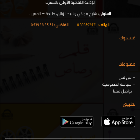
الإذاعة الثقافية الأولى بالمغرب
.
العنوان:
شارع مولاي رشيد الزياتن, طنجة – المغرب
الهاتف:
0808592421
|
الفاكس:
51 35 38 0539
فيسبوك
معلومات
–
من نحن
–
سياسة الخصوصية
–
تواصل معنا
تطبيق