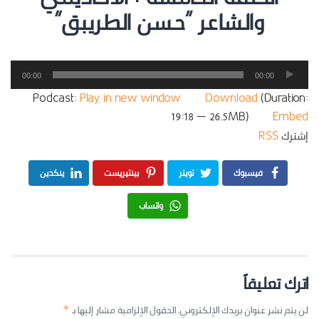
والشاعر “حسن الطريبق”
مشغل
00:00
00:00
الصوت
Podcast:
Play in new window
|
Download
(Duration:
19:18 — 26.5MB) |
Embed
إشترك
RSS
فيسبوك
تويتر
بينتيريست
ينكدين
واتساب
اترك تعليقاً
لن يتم نشر عنوان بريدك الإلكتروني.
الحقول الإلزامية مشار إليها بـ
*