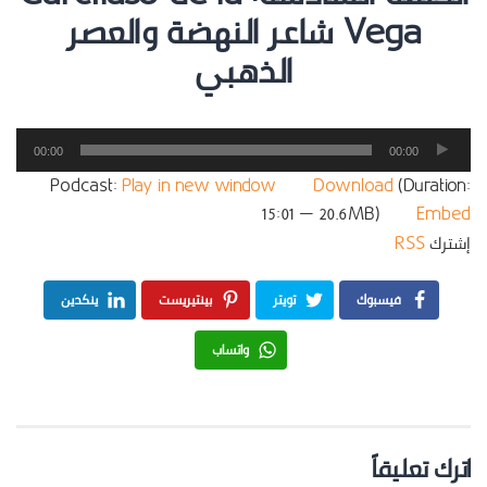
Vega شاعر النهضة والعصر
الذهبي
مشغل
00:00
00:00
الصوت
Podcast:
Play in new window
|
Download
(Duration:
15:01 — 20.6MB) |
Embed
إشترك
RSS
فيسبوك
تويتر
بينتيريست
ينكدين
واتساب
اترك تعليقاً