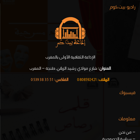
راديو بيت.كوم
الإذاعة الثقافية الأولى بالمغرب
.
العنوان:
شارع مولاي رشيد الزياتن, طنجة – المغرب
الهاتف:
0808592421
|
الفاكس:
51 35 38 0539
فيسبوك
معلومات
–
من نحن
–
سياسة الخصوصية