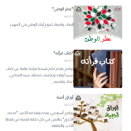
"عطر الوطن"
6 الحلقة
اِنْصات واصغاء لنبوغ أبناء الوطن في المهجر.
"كتاب قرأته"
9 الحلقة
برنامج يقدَم لكم فسحة قراءة ماتعة عن كتاب
نسبر أغواره ونكشف صدفات بحره الابداعي.
اعداد وتقديم:...
أوراق أدبية
8 الحلقة
برنامج أسبوعي، يعده ويقدَمه الأديب "محمد
الأزرق" يناقش في كل حلقة قضية من قضايا
الأدب والثقافة...