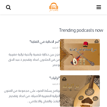
Trending podcasts now
"سر الحكاية في الغناية"
7 الحلقة
مزج بين حكاية شعبية وأغنية تراثية مغربية
من فن الملحون. اعداد وتقديم ذ.عبد الحق
بوعمر
"تراثيات"
2 الحلقة
برنامج يسلَط الضوء على مجموعة من الفنون
التراثية المغربية الأصيلة، من اعداد وتقديم
الباحث والفنان والاعلامي...