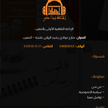
الإذاعة الثقافية الأولى بالمغرب
.
العنوان:
شارع مولاي رشيد الزياتن, طنجة – المغرب
الهاتف:
0808592421
|
الفاكس:
51 35 38 0539
فيسبوك
معلومات
–
من نحن
–
سياسة الخصوصية
–
تواصل معنا
تطبيق