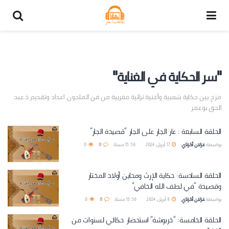
"سر الحكاية في الغناية"
مزج بين حكاية شعبية وأغنية تراثية مغربية من فن الملحون. اعداد وتقديم ذ.عبد
الحق بوعمر
الحلقة السابعة : عار الجار على الجار “قصيدة الجار”
بواسطة
غزلان أكزناي
17 أبريل، 2024 | 15:56 مساءً
0
0
الحلقة السادسة: حكاية الإرث ومحاين أولاد المختار
وقصيدة “في لطف الله الخافي”
بواسطة
غزلان أكزناي
8 أبريل، 2024 | 15:56 مساءً
0
0
الحلقة الخامسة: “خربوشة” استحضار حكائي لسنوات من