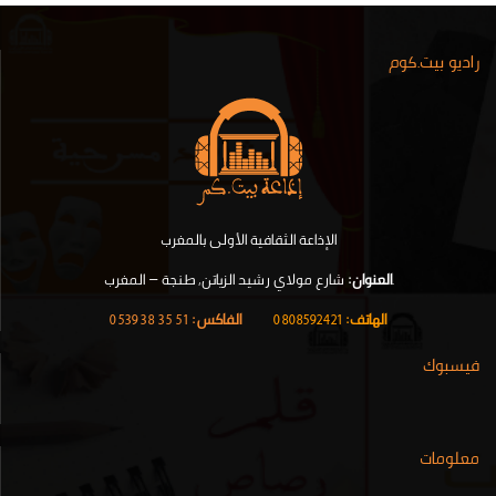
راديو بيت.كوم
الإذاعة الثقافية الأولى بالمغرب
.
العنوان:
شارع مولاي رشيد الزياتن, طنجة – المغرب
الهاتف:
0808592421
|
الفاكس:
51 35 38 0539
فيسبوك
معلومات