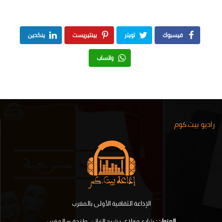
فيسبوك
تويتر
بينتيريست
ينكدين
واتساب
راديو بيت.كوم
الإذاعة الثقافية الأولى بالمغرب
.
العنوان:
شارع مولاي رشيد الزياتن, طنجة – المغرب