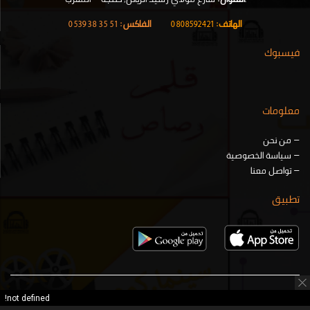
الهاتف:
0808592421
|
الفاكس:
51 35 38 0539
فيسبوك
معلومات
–
من نحن
–
سياسة الخصوصية
–
تواصل معنا
تطبيق