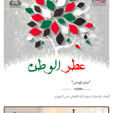
"عطر الوطن"
بواسطة
ADMIN
6
الحلقات
اِنْصات واصغاء لنبوغ أبناء الوطن في المهجر.