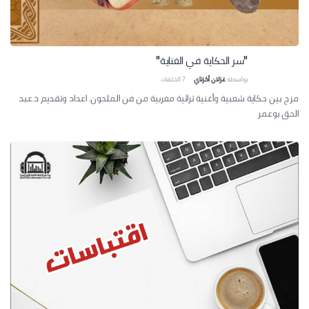
"سر الحكاية في الغناية"
بواسطة
غزلان أكزناي
7
الحلقات
مزج بين حكاية شعبية وأغنية تراثية مغربية من فن الملحون. اعداد وتقديم ذ.عبد
الحق بوعمر