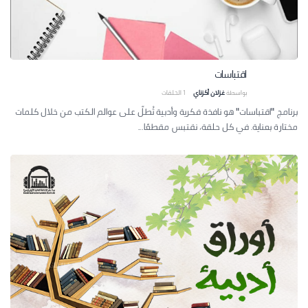
اقتباسات
بواسطة
غزلان أكزناي
1
الحلقات
برنامج "اقتباسات" هو نافذة فكرية وأدبية تُطلّ على عوالم الكتب من خلال كلمات
مختارة بعناية. في كل حلقة، نقتبس مقطعًا...