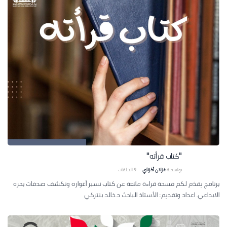
"كتاب قرأته"
بواسطة
غزلان أكزناي
9
الحلقات
برنامج يقدَم لكم فسحة قراءة ماتعة عن كتاب نسبر أغواره ونكشف صدفات بحره
الابداعي. اعداد وتقديم: الأستاذ الباحث د.خالد بنتركي